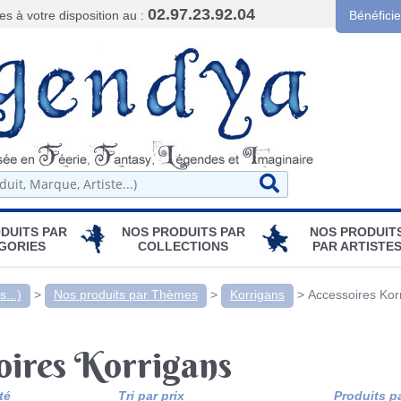
02.97.23.92.04
 à votre disposition au :
Bénéfici
DUITS PAR
NOS PRODUITS PAR
NOS PRODUIT
GORIES
COLLECTIONS
PAR ARTISTE
...)
>
Nos produits par Thèmes
>
Korrigans
>
Accessoires Kor
oires Korrigans
té
Tri par prix
Produits p