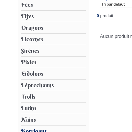
Fées
Elfes
0
produit
Dragons
Aucun produit n
Licornes
Sirènes
Pixies
Eidolons
Léprechauns
Trolls
Lutins
Nains
Korrigans