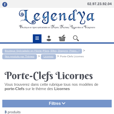
02.97.23.92.04
>
Boutique Spécialisée en Féerie (Fées, Elfes, Dragons, Pixies...)
>
>
Nos produits par Thèmes
Licornes
Porte-Clefs Licornes
Porte-Clefs Licornes
Vous trouverez dans cette rubrique tous nos modèles de
porte-Clefs
sur le thème des
Licornes
Filtres
3
produits