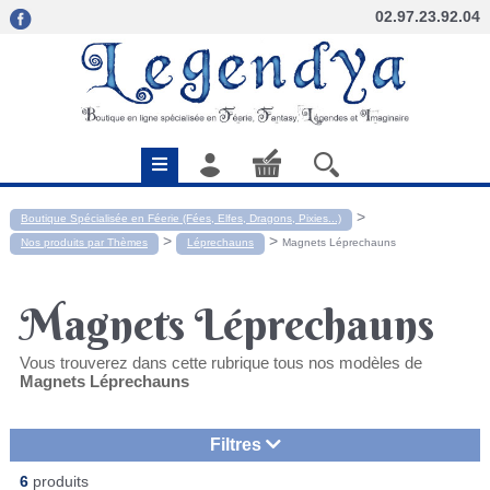
02.97.23.92.04
>
Boutique Spécialisée en Féerie (Fées, Elfes, Dragons, Pixies...)
>
>
Nos produits par Thèmes
Léprechauns
Magnets Léprechauns
Magnets Léprechauns
Vous trouverez dans cette rubrique tous nos modèles de
Magnets Léprechauns
Filtres
6
produits