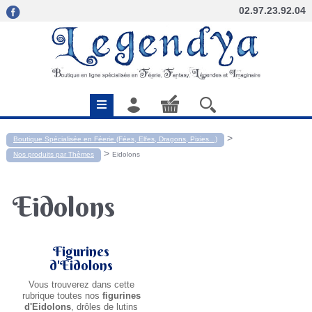
02.97.23.92.04
>
Boutique Spécialisée en Féerie (Fées, Elfes, Dragons, Pixies...)
>
Nos produits par Thèmes
Eidolons
Eidolons
Figurines
d'Eidolons
Vous trouverez dans cette
rubrique toutes nos
figurines
d'Eidolons
, drôles de lutins