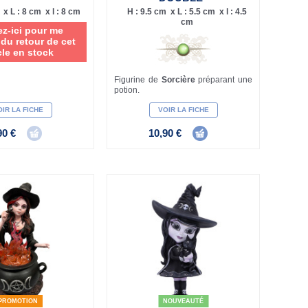
 x L : 8 cm x l : 8 cm
H : 9.5 cm x L : 5.5 cm x l : 4.5
cm
ez-ici pour me
 du retour de cet
cle en stock
Figurine de
Sorcière
préparant une
potion.
IR LA FICHE
VOIR LA FICHE
90 €
10,90 €
PROMOTION
NOUVEAUTÉ