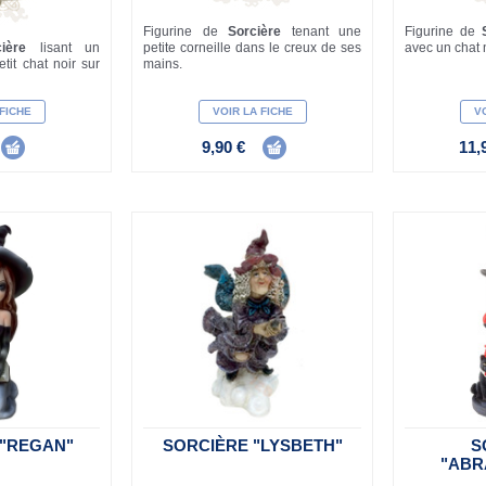
Figurine de
Sorcière
tenant une
Figurine de
ière
lisant un
petite corneille dans le creux de ses
avec un chat n
tit chat noir sur
mains.
 FICHE
VOIR LA FICHE
VO
9,90 €
11,
 "REGAN"
SORCIÈRE "LYSBETH"
S
"ABR