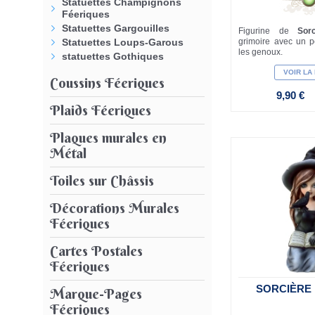
Statuettes Champignons
Féeriques
Statuettes Gargouilles
Figurine de
Sorc
grimoire avec un pe
Statuettes Loups-Garous
les genoux.
statuettes Gothiques
VOIR LA
Coussins Féeriques
9,90 €
Plaids Féeriques
Plaques murales en
Métal
Toiles sur Châssis
Décorations Murales
Féeriques
Cartes Postales
Féeriques
SORCIÈRE
Marque-Pages
Féeriques