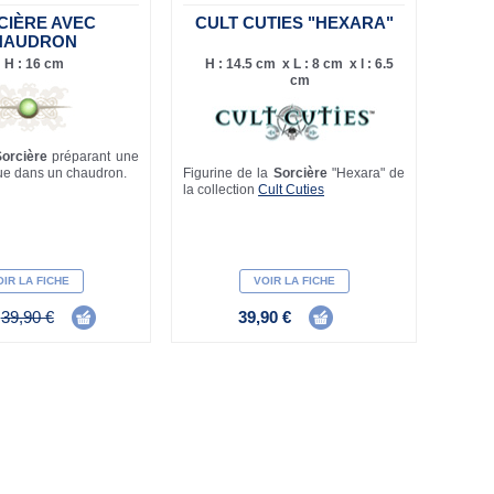
CIÈRE AVEC
CULT CUTIES "HEXARA"
HAUDRON
H : 16 cm
H : 14.5 cm x L : 8 cm x l : 6.5
cm
Sorcière
préparant une
ue dans un chaudron.
Figurine de la
Sorcière
"Hexara" de
la collection
Cult Cuties
IR LA FICHE
VOIR LA FICHE
€
39,90 €
39,90 €