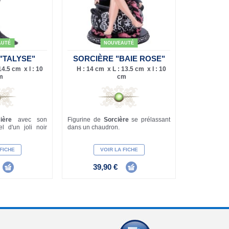
AUTÉ
NOUVEAUTÉ
"TALYSE"
SORCIÈRE "BAIE ROSE"
14.5 cm x l : 10
H : 14 cm x L : 13.5 cm x l : 10
m
cm
cière
avec son
Figurine de
Sorcière
se prélassant
el d'un joli noir
dans un chaudron.
 FICHE
VOIR LA FICHE
39,90 €