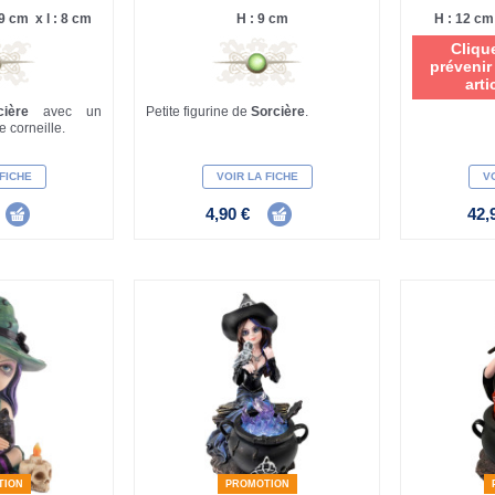
9 cm x l : 8 cm
H : 9 cm
H : 12 cm
Cliqu
prévenir
arti
rcière
avec un
Petite figurine de
Sorcière
.
e corneille.
 FICHE
VOIR LA FICHE
VO
4,90 €
42,
TION
PROMOTION