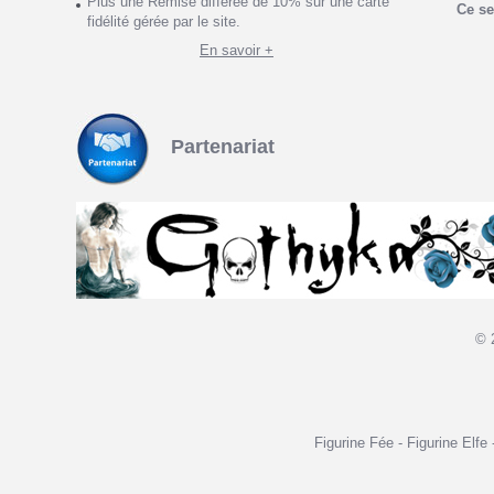
Plus une Remise différée de 10% sur une carte
Ce se
fidélité gérée par le site.
En savoir +
Partenariat
© 
Figurine Fée - Figurine Elfe 