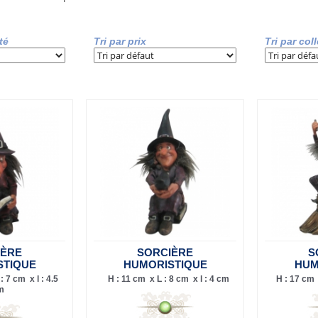
té
Tri par prix
Tri par col
IÈRE
SORCIÈRE
S
STIQUE
HUMORISTIQUE
HUM
: 7 cm x l : 4.5
H : 11 cm x L : 8 cm x l : 4 cm
H : 17 cm 
m