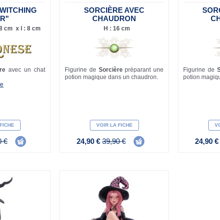
"WITCHING
SORCIÈRE AVEC
SOR
R"
CHAUDRON
C
8 cm x l : 8 cm
H : 16 cm
ère
avec un chat
Figurine de
Sorcière
préparant une
Figurine de
potion magique dans un chaudron.
potion magiq
se
 FICHE
VOIR LA FICHE
VO
0 €
24,90 €
39,90 €
24,90 