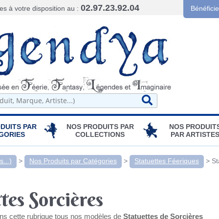
02.97.23.92.04
 à votre disposition au :
Bénéfici
DUITS PAR
NOS PRODUITS PAR
NOS PRODUIT
GORIES
COLLECTIONS
PAR ARTISTE
...)
>
Nos Produits par Catégories
>
Statuettes Féeriques
>
St
tes Sorcières
ns cette rubrique tous nos modèles de
Statuettes de Sorcières