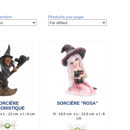
lection
Produits par page
ORCIÈRE
SORCIÈRE "ROSA"
ORISTIQUE
x L : 12 cm x l : 4 cm
H : 14.5 cm x L : 13.5 cm x l : 8
cm