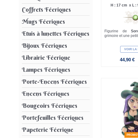
H : 17 cm x L : 
Coffrets Féeriques
Mugs Féeriques
Figurine de
So
Etuis à lunettes Féeriques
grimoire et une petit
Bijoux Féeriques
VOIR LA
Librairie Féerique
44,90 €
Lampes Féeriques
Porte-Encens Féeriques
Encens Féeriques
Bougeoirs Féeriques
Portefeuilles Féeriques
Papeterie Féerique
PROMO