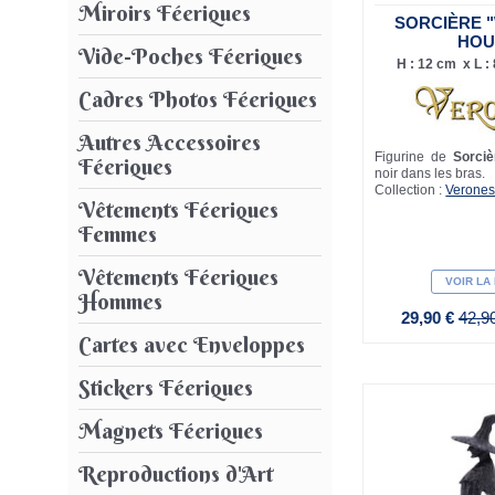
Miroirs Féeriques
SORCIÈRE 
HOU
Vide-Poches Féeriques
H : 12 cm x L : 
Cadres Photos Féeriques
Autres Accessoires
Figurine de
Sorci
Féeriques
noir dans les bras.
Collection :
Verone
Vêtements Féeriques
Femmes
Vêtements Féeriques
VOIR LA
Hommes
29,90 €
42,9
Cartes avec Enveloppes
Stickers Féeriques
Magnets Féeriques
Reproductions d'Art