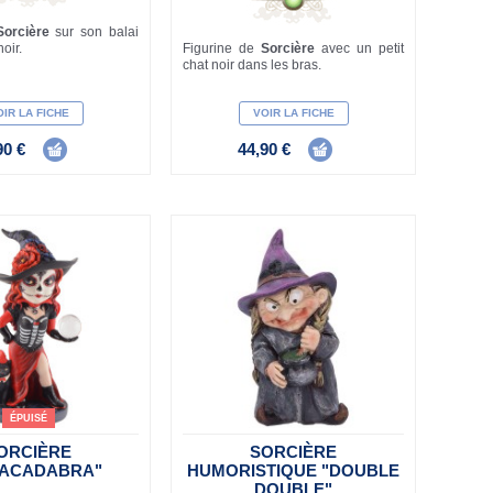
Sorcière
sur son balai
oir.
Figurine de
Sorcière
avec un petit
chat noir dans les bras.
IR LA FICHE
VOIR LA FICHE
90 €
44,90 €
ÉPUISÉ
ORCIÈRE
SORCIÈRE
ACADABRA"
HUMORISTIQUE "DOUBLE
DOUBLE"