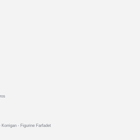
ros
e Korrigan - Figurine Farfadet