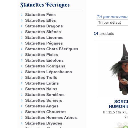
Statuettes Féeriques
Statuettes Fées
Tri par nouveau
Statuettes Elfes
Statuettes Dragons
Statuettes Sirènes
14
produits
Statuettes Licornes
Statuettes Pégases
Statuettes Chats Féeriques
Statuettes Pixies
Statuettes Eidolons
Statuettes Korrigans
Statuettes Léprechauns
Statuettes Trolls
Statuettes Lutins
Statuettes Nains
Statuettes Sorcières
Statuettes Sorciers
SORC
Statuettes Anges
HUMORI
Statuettes Chouettes
H : 11.5 cm x L 
c
Statuettes Hommes Arbres
Statuettes Dryades