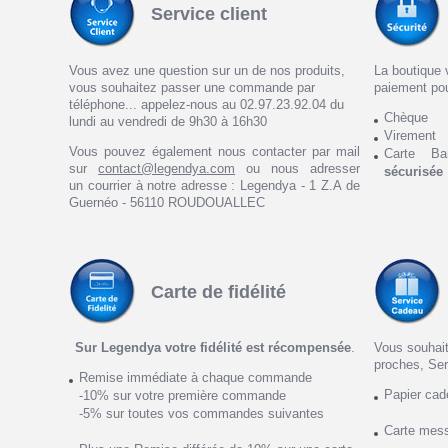
Service client
Vous avez une question sur un de nos produits,
La boutique 
vous souhaitez passer une commande par
paiement po
téléphone... appelez-nous au 02.97.23.92.04 du
Chèque
lundi au vendredi de 9h30 à 16h30
Virement
Vous pouvez également nous contacter par mail
Carte Ba
sur
contact@legendya.com
ou nous adresser
sécurisée
un courrier à notre adresse : Legendya - 1 Z.A de
Guernéo - 56110 ROUDOUALLEC
Carte de fidélité
Sur Legendya votre fidélité est récompensée
.
Vous souhait
proches, Ser
Remise immédiate à chaque commande
Papier ca
-10% sur votre première commande
-5% sur toutes vos commandes suivantes
Carte mes