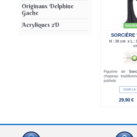
Originaux Delphine
Gache
Acryliques 2D
NOUVE
SORCIÈRE 
H : 30 cm x L : 
c
Figurine de
Sor
chapeau traditionn
pailleté.
VOIR LA
29,90 €