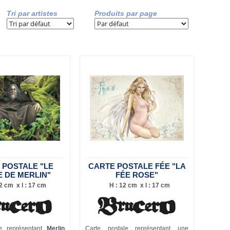
Tri par artistes
Produits par page
 POSTALE "LE
CARTE POSTALE FÉE "LA
 DE MERLIN"
FÉE ROSE"
2 cm x l : 17 cm
H : 12 cm x l : 17 cm
le représentant
Merlin
Carte postale représentant une