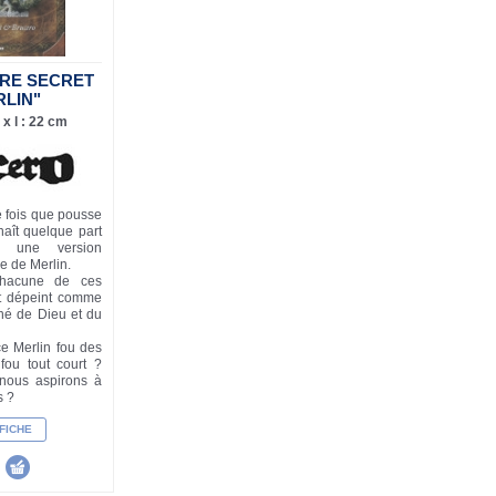
IVRE SECRET
RLIN"
x l : 22 cm
e fois que pousse
naît quelque part
 une version
ire de Merlin.
hacune de ces
st dépeint comme
 né de Dieu et du
ce Merlin fou des
 fou tout court ?
e nous aspirons à
s ?
 FICHE