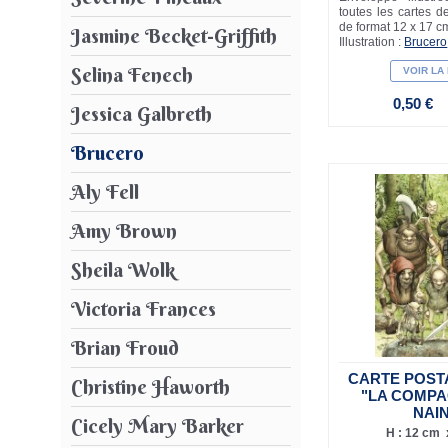
toutes les cartes de
de format 12 x 17 c
Jasmine Becket-Griffith
Illustration :
Brucero
Selina Fenech
VOIR LA
0,50 €
Jessica Galbreth
Brucero
Aly Fell
Amy Brown
Sheila Wolk
Victoria Frances
Brian Froud
CARTE POST
Christine Haworth
"LA COMPA
NAI
Cicely Mary Barker
H : 12 cm x