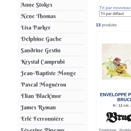
Anne Stokes
Tri par nouveau
Nene Thomas
13
produits
Lisa Parker
Delphine Gache
Sandrine Gestin
Krystal Camprubi
Jean-Baptiste Monge
Pascal Moguérou
ENVELOPPE 
Elian Black'mor
BRUC
H : 12 cm x
James Ryman
Erlé Ferronnière
Séverine Pineaux
Enveloppe illustr