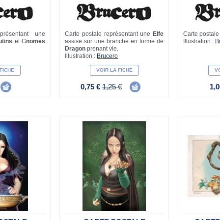
présentant une
Carte postale représentant une
Elfe
Carte postale
utins
et G
nomes
assise sur une branche en forme de
Illustration :
B
Dragon
prenant vie.
Illustration :
Brucero
 FICHE
VOIR LA FICHE
VO
0,75 €
1,25 €
1,0