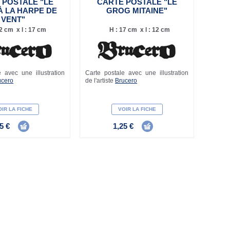
 POSTALE "LE
CARTE POSTALE "LE
À LA HARPE DE
GROG MITAINE"
VENT"
2 cm x l : 17 cm
H : 17 cm x l : 12 cm
 avec une illustration
Carte postale avec une illustration
ucero
de l'artiste
Brucero
IR LA FICHE
VOIR LA FICHE
5 €
1,25 €