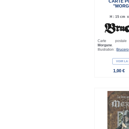
CARTE P
"MORG
H : 15 cm x 
Carte postale 
Morgane
.
Illustration :
Brucero
VOIR LA
1,00 €