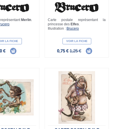
 représentant
Merlin
.
Carte postale représentant la
rucero
princesse des
Elfes
.
Illustration :
Brucero
IR LA FICHE
VOIR LA FICHE
0 €
0,75 €
1,25 €