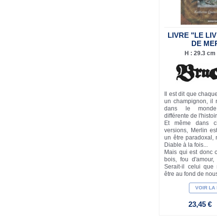
LIVRE "LE L
DE ME
H : 29.3 cm 
Il est dit que chaqu
un champignon, il 
dans le monde
différente de l'histo
Et même dans c
versions, Merlin e
un être paradoxal,
Diable à la fois...
Mais qui est donc 
bois, fou d'amour,
Serait-il celui qu
être au fond de nou
VOIR LA
23,45 €