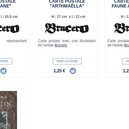
OSTALE
CARTE POSTALE
CARTE
ANE"
"ARTHMAËLLA"
FAUNE 
l : 10.5 cm
H : 17 cm x l : 12 cm
H : 1
représentant
Carte postale avec une illustration
Carte postale
de l'artiste
Brucero
de l'artiste
Br
 FICHE
VOIR LA FICHE
VO
1,25 €
1,2