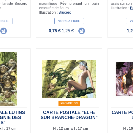
 l'artiste Brucero
magnifique
Fée
prenant un bain
assis sur son 
m
entourée de fleurs.
Illustration :
B
Illustration :
Brucero
 FICHE
VOIR LA FICHE
VO
0,75 €
1,25 €
1,2
PROMOTION
ALE LUTINS
CARTE POSTALE "ELFE
CARTE P
GNIE DES
SUR BRANCHE-DRAGON"
NS"
 l : 17 cm
H : 12 cm x l : 17 cm
H : 10