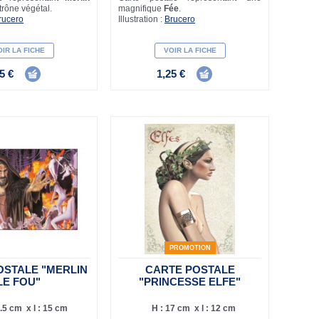
trône végétal.
magnifique
Fée
.
rucero
Illustration :
Brucero
IR LA FICHE
VOIR LA FICHE
5 €
1,25 €
PROMOTION
OSTALE "MERLIN
CARTE POSTALE
LE FOU"
"PRINCESSE ELFE"
.5 cm x l : 15 cm
H : 17 cm x l : 12 cm