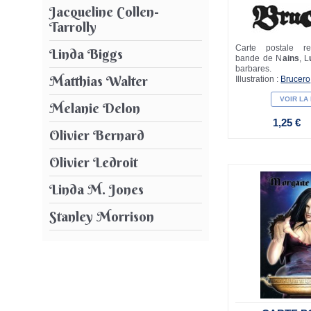
Jacqueline Collen-
Tarrolly
Carte postale re
Linda Biggs
bande de N
ains
, L
barbares.
Matthias Walter
Illustration :
Brucero
VOIR LA
Melanie Delon
1,25 €
Olivier Bernard
Olivier Ledroit
Linda M. Jones
Stanley Morrison