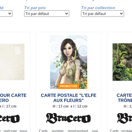
té
Tri par prix
Tri par collection
PROMOTION
POUR CARTE
CARTE POSTALE "L'ELFE
CARTE
ERO
AUX FLEURS"
TRÔNE
 l : 17 cm
H : 17 cm x l : 12 cm
H : 1
ée spéciale pour
Carte postale représentant une
Carte posta