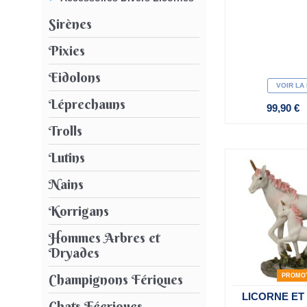
Sirènes
Pixies
Eidolons
VOIR LA
Léprechauns
99,90 €
Trolls
Lutins
Nains
Korrigans
Hommes Arbres et
Dryades
Champignons Fériques
PROMO
LICORNE ET
Chats Féeriques