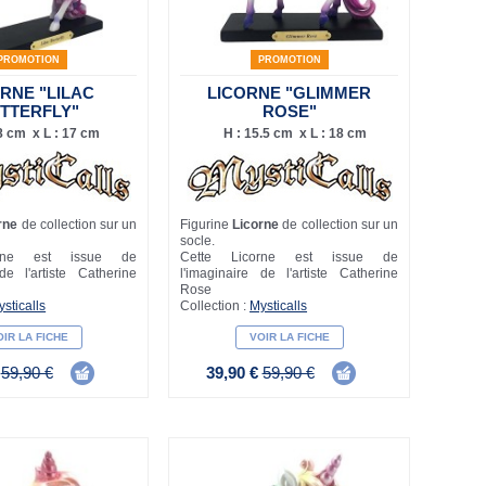
PROMOTION
PROMOTION
RNE "LILAC
LICORNE "GLIMMER
TTERFLY"
ROSE"
8 cm x L : 17 cm
H : 15.5 cm x L : 18 cm
rne
de collection sur un
Figurine
Licorne
de collection sur un
socle.
orne est issue de
Cette Licorne est issue de
de l'artiste Catherine
l'imaginaire de l'artiste Catherine
Rose
sticalls
Collection :
Mysticalls
IR LA FICHE
VOIR LA FICHE
€
59,90 €
39,90 €
59,90 €