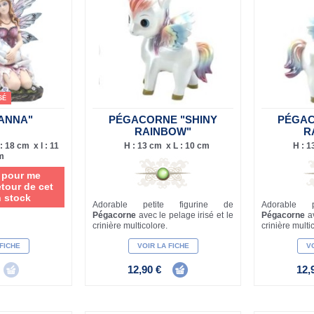
SÉ
YANNA"
PÉGACORNE "SHINY
PÉGAC
RAINBOW"
R
: 18 cm x l : 11
H : 13 cm x L : 10 cm
H : 1
m
i pour me
etour de cet
n stock
Adorable petite figurine de
Adorable p
Pégacorne
avec le pelage irisé et le
Pégacorne
a
crinière multicolore.
crinière multi
 FICHE
VOIR LA FICHE
VO
12,90 €
12,