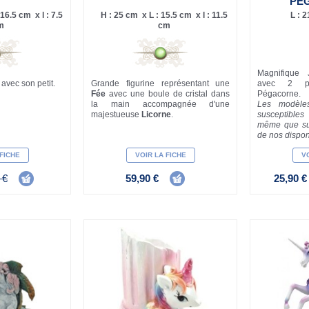
PÉ
16.5 cm x l : 7.5
H : 25 cm x L : 15.5 cm x l : 11.5
L : 
m
cm
Magnifique 
e
avec son petit.
Grande figurine représentant une
avec 2 pet
Fée
avec une boule de cristal dans
Pégacorne.
la main accompagnée d'une
Les modèles
majestueuse
Licorne
.
susceptible
même que sur
de nos disponi
 FICHE
VOIR LA FICHE
VO
 €
59,90 €
25,90 