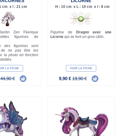
GACORNES
LICORNE
21 cm x l : 21 cm
H : 10 cm x L : 10 cm x l : 8 cm
Jardin Zen Féerique
Figurine de
Dragon avec une
ites figurines de
Licorne
qui se font un gros câlin.
 des figurines sont
s de ne pas être les
 la photo en fonction
bilités.
IR LA FICHE
VOIR LA FICHE
€
44,90 €
9,90 €
19,90 €