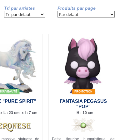
Tri par artistes
Produits par page
NOUVEAUTÉ
PROMOTION
 "PURE SPIRIT"
FANTASIA PEGASUS
"POP"
x L : 23 cm x l : 7 cm
H : 10 cm
 massive statuette de
Petite figurine humoristique de