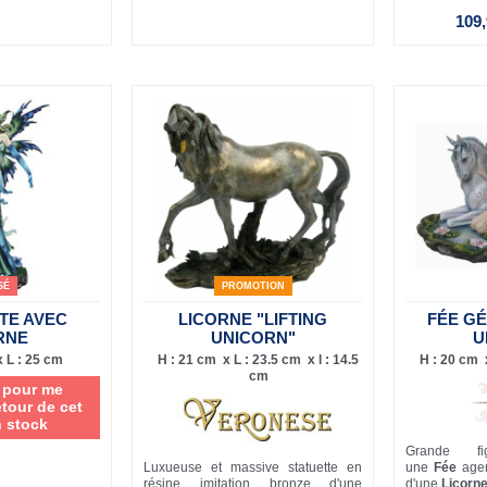
109,
SÉ
PROMOTION
TE AVEC
LICORNE "LIFTING
FÉE GÉ
RNE
UNICORN"
U
 L : 25 cm
H : 21 cm x L : 23.5 cm x l : 14.5
H : 20 cm x
cm
i pour me
etour de cet
n stock
Grande fig
Luxueuse et massive statuette en
une
Fée
age
résine imitation bronze d'une
d'une
Licorn