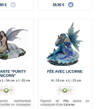
90 €
39,90 €
ANTE "PURITY
FÉE AVEC LICORNE
NICORN"
 L : 34 cm x l : 25 cm
H : 15 cm x L : 15 cm
urine représentant
Figurine de
Fée
assise en
nouillée en compagnie
compagnie d'une
Licorne
.
e
.