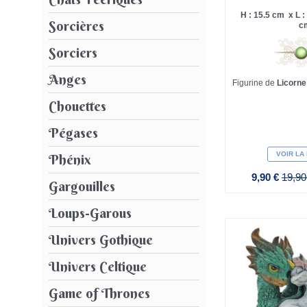
H : 15.5 cm x L : 
Sorcières
c
Sorciers
Anges
Figurine de
Licorn
Chouettes
Pégases
VOIR LA
Phénix
9,90 €
19,90
Gargouilles
Loups-Garous
Univers Gothique
Univers Celtique
Game of Thrones