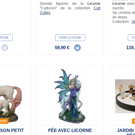
Grande figurine de la
Licorne
Licorne
avec
"Culticorn" de la collection
Cult
nacrés.
Cuties
Sa crinière e
de strass.
Collection :
V
 FICHE
VOIR LA FICHE
VO
59,90 €
119,
TION
 SON PETIT
FÉE AVEC LICORNE
JARDIN