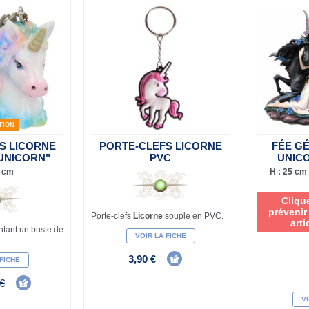
TION
S LICORNE
PORTE-CLEFS LICORNE
FÉE G
UNICORN"
PVC
UNIC
4 cm
H : 25 cm 
Cliqu
prévenir
Porte-clefs
Licorne
souple en PVC.
arti
ntant un buste de
VOIR LA FICHE
3,90 €
 FICHE
 €
VO