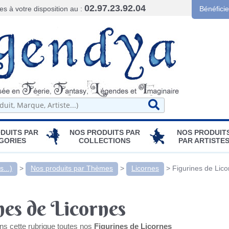
02.97.23.92.04
 à votre disposition au :
Bénéfici
DUITS PAR
NOS PRODUITS PAR
NOS PRODUIT
GORIES
COLLECTIONS
PAR ARTISTE
...)
>
Nos produits par Thèmes
>
Licornes
>
Figurines de Lico
nes de Licornes
ns cette rubrique toutes nos
Figurines de Licornes