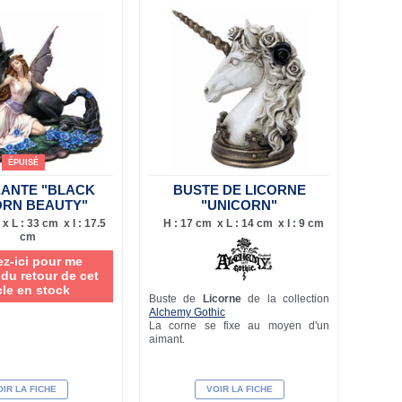
ÉPUISÉ
ÉANTE "BLACK
BUSTE DE LICORNE
ORN BEAUTY"
"UNICORN"
x L : 33 cm x l : 17.5
H : 17 cm x L : 14 cm x l : 9 cm
cm
ez-ici pour me
 du retour de cet
cle en stock
Buste de
Licorne
de la collection
Alchemy Gothic
La corne se fixe au moyen d'un
aimant.
IR LA FICHE
VOIR LA FICHE