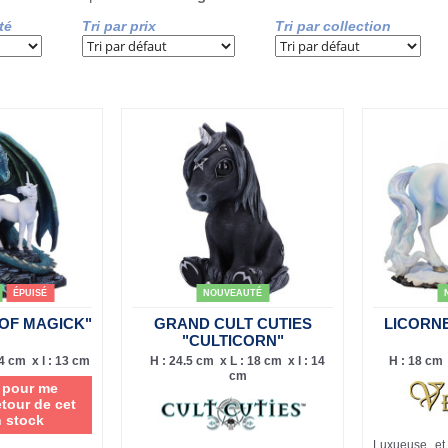
té
Tri par prix
Tri par collection
ÉPUISÉ
NOUVEAUTÉ
OF MAGICK"
GRAND CULT CUTIES
LICORNE
"CULTICORN"
4 cm x l : 13 cm
H : 24.5 cm x L : 18 cm x l : 14
H : 18 cm 
cm
i pour me
etour de cet
n stock
Luxueuse et