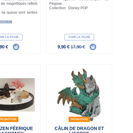
 de magnifiques reflets
Pégase.
Collection : Disney POP
t sa queue sont serties
eronese
IR LA FICHE
VOIR LA FICHE
90 €
9,90 €
17,90 €
PROMOTION
PROMOTION
 ZEN FÉERIQUE
CÂLIN DE DRAGON ET