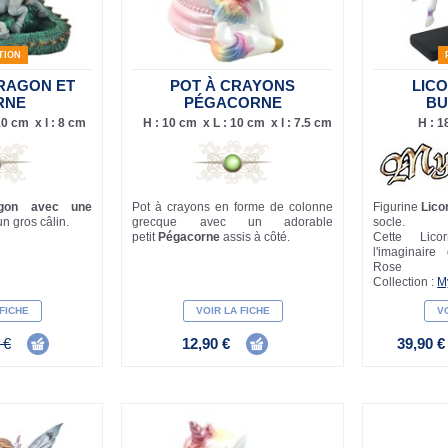
TION
DRAGON ET
POT À CRAYONS
LICO
RNE
PÉGACORNE
BU
10 cm x l : 8 cm
H : 10 cm x L : 10 cm x l : 7.5 cm
H : 1
gon avec une
Pot à crayons en forme de colonne
Figurine
Lico
un gros câlin.
grecque avec un adorable
socle.
petit
Pégacorne
assis à côté.
Cette Lic
l'imaginaire 
Rose
Collection :
My
 FICHE
VOIR LA FICHE
VO
 €
12,90 €
39,90 