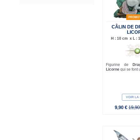
PROMO
CÂLIN DE 
LICO
H : 10 cm x L : 
Figurine de
Dra
Licorne
qui se font 
VOIR LA
9,90 €
19,90