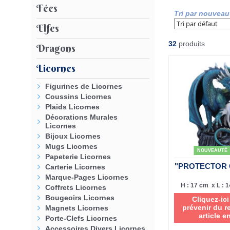
Fées
Tri par nouveau
Elfes
32
produits
Dragons
Licornes
Figurines de Licornes
Coussins Licornes
Plaids Licornes
Décorations Murales
Licornes
Bijoux Licornes
Mugs Licornes
NOUVEAUTÉ
Papeterie Licornes
"PROTECTOR 
Carterie Licornes
Marque-Pages Licornes
H : 17 cm x L : 1
Coffrets Licornes
Bougeoirs Licornes
Cliquez-ic
prévenir du r
Magnets Licornes
article e
Porte-Clefs Licornes
Accessoires Divers Licornes