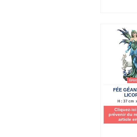
ÉPUI
FÉE GÉAN
LICO
H : 37 cm x
Cliquez-ic
prévenir du r
article e