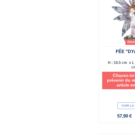
ÉPUI
FÉE "D
H : 18.5 cm x L 
c
Cliquez-ic
prévenir du r
article e
VOIR LA
57,90 €