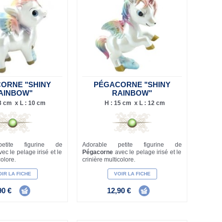
ORNE "SHINY
PÉGACORNE "SHINY
AINBOW"
RAINBOW"
3 cm x L : 10 cm
H : 15 cm x L : 12 cm
etite figurine de
Adorable petite figurine de
vec le pelage irisé et le
Pégacorne
avec le pelage irisé et le
colore.
crinière multicolore.
IR LA FICHE
VOIR LA FICHE
90 €
12,90 €