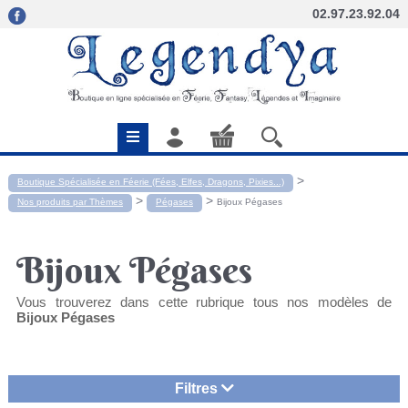
02.97.23.92.04
>
Boutique Spécialisée en Féerie (Fées, Elfes, Dragons, Pixies...)
>
>
Nos produits par Thèmes
Pégases
Bijoux Pégases
Bijoux Pégases
Vous trouverez dans cette rubrique tous nos modèles de
Bijoux Pégases
Filtres