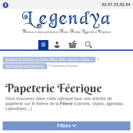
02.97.23.92.04
>
Boutique Spécialisée en Féerie (Fées, Elfes, Dragons, Pixies...)
>
Nos Produits par Catégories
Papeterie Féerique
Papeterie Féerique
Vous trouverez dans cette rubrique tous nos articles de
papeterie sur le thème de la
Féerie
(carnets, stylos, agendas,
calendriers...)
Filtres