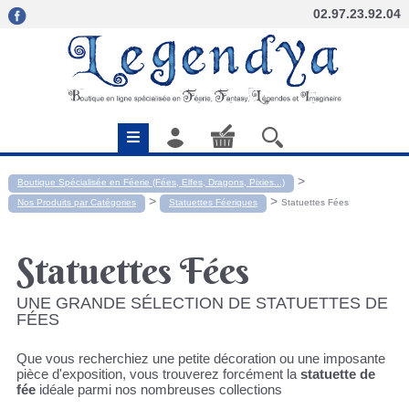
02.97.23.92.04
>
Boutique Spécialisée en Féerie (Fées, Elfes, Dragons, Pixies...)
>
>
Nos Produits par Catégories
Statuettes Féeriques
Statuettes Fées
Statuettes Fées
UNE GRANDE SÉLECTION DE STATUETTES DE
FÉES
Que vous recherchiez une petite décoration ou une imposante
pièce d'exposition, vous trouverez forcément la
statuette de
fée
idéale parmi nos nombreuses collections