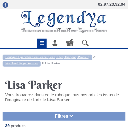
02.97.23.92.04
>
Boutique Spécialisée en Féerie (Fées, Elfes, Dragons, Pixies...)
>
Nos Produits par Artistes
Lisa Parker
Lisa Parker
Vous trouverez dans cette rubrique tous nos articles issus de
l'imaginaire de l'artiste
Lisa Parker
Filtres
39
produits