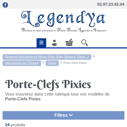
02.97.23.92.04
>
Boutique Spécialisée en Féerie (Fées, Elfes, Dragons, Pixies...)
>
>
Nos produits par Thèmes
Pixies
Porte-Clefs Pixies
Porte-Clefs Pixies
Vous trouverez dans cette rubrique tous nos modèles de
Porte-Clefs Pixies
Filtres
24
produits