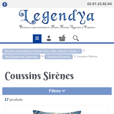
02.97.23.92.04
>
Boutique Spécialisée en Féerie (Fées, Elfes, Dragons, Pixies...)
>
>
Nos Produits par Catégories
Coussins Féeriques
Coussins Sirènes
Coussins Sirènes
Filtres
17
produits