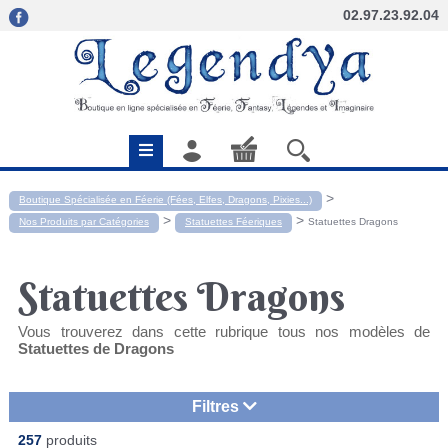
02.97.23.92.04
>
Boutique Spécialisée en Féerie (Fées, Elfes, Dragons, Pixies...)
>
>
Nos Produits par Catégories
Statuettes Féeriques
Statuettes Dragons
Statuettes Dragons
Vous trouverez dans cette rubrique tous nos modèles de
Statuettes de Dragons
Filtres
257
produits