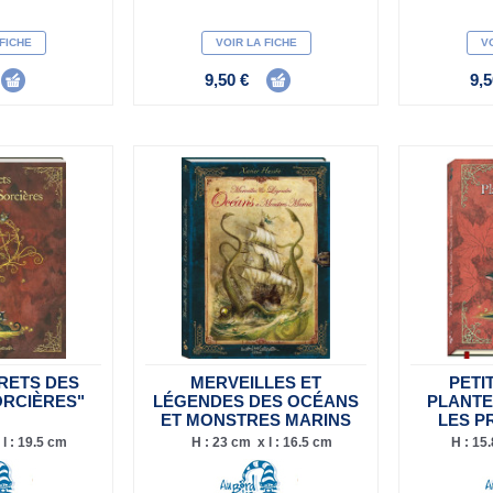
 FICHE
VOIR LA FICHE
VO
9,50 €
9,5
CRETS DES
MERVEILLES ET
PETI
ORCIÈRES"
LÉGENDES DES OCÉANS
PLANTE
ET MONSTRES MARINS
LES P
l : 19.5 cm
H : 23 cm x l : 16.5 cm
H : 15