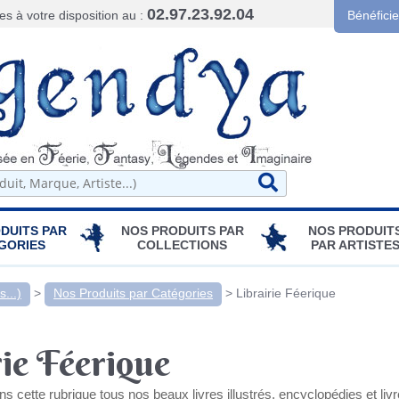
02.97.23.92.04
 à votre disposition au :
Bénéfici
DUITS PAR
NOS PRODUITS PAR
NOS PRODUIT
GORIES
COLLECTIONS
PAR ARTISTE
...)
>
Nos Produits par Catégories
>
Librairie Féerique
rie Féerique
s cette rubrique tous nos beaux livres illustrés, encyclopédies et liv