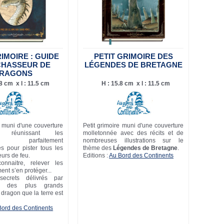
RIMOIRE : GUIDE
PETIT GRIMOIRE DES
CHASSEUR DE
LÉGENDES DE BRETAGNE
RAGONS
.8 cm x l : 11.5 cm
H : 15.8 cm x l : 11.5 cm
e muni d'une couverture
Petit grimoire muni d'une couverture
ée réunissant les
molletonnée avec des récits et de
ons parfaitement
nombreuses illustrations sur le
s pour pister tous les
thème des
Légendes de Bretagne
.
urs de feu.
Editions :
Au Bord des Continents
onnaitre, relever les
ent s’en protéger...
ecrets délivrés par
n des plus grands
dragon que la terre est
Bord des Continents