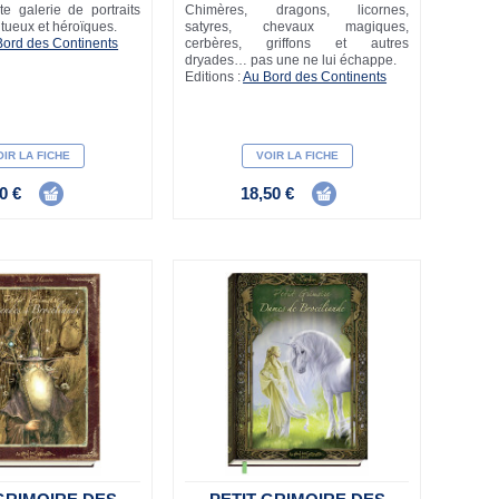
e galerie de portraits
Chimères, dragons, licornes,
ntueux et héroïques.
satyres, chevaux magiques,
Bord des Continents
cerbères, griffons et autres
dryades… pas une ne lui échappe.
Editions :
Au Bord des Continents
IR LA FICHE
VOIR LA FICHE
0 €
18,50 €