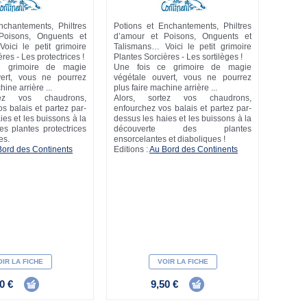
nchantements, Philtres
Potions et Enchantements, Philtres
Poisons, Onguents et
d’amour et Poisons, Onguents et
oici le petit grimoire
Talismans… Voici le petit grimoire
res - Les protectrices !
Plantes Sorcières - Les sortilèges !
e grimoire de magie
Une fois ce grimoire de magie
vert, vous ne pourrez
végétale ouvert, vous ne pourrez
hine arrière ...
plus faire machine arrière ...
tez vos chaudrons,
Alors, sortez vos chaudrons,
s balais et partez par-
enfourchez vos balais et partez par-
ies et les buissons à la
dessus les haies et les buissons à la
s plantes protectrices
découverte des plantes
es.
ensorcelantes et diaboliques !
Bord des Continents
Editions :
Au Bord des Continents
IR LA FICHE
VOIR LA FICHE
0 €
9,50 €