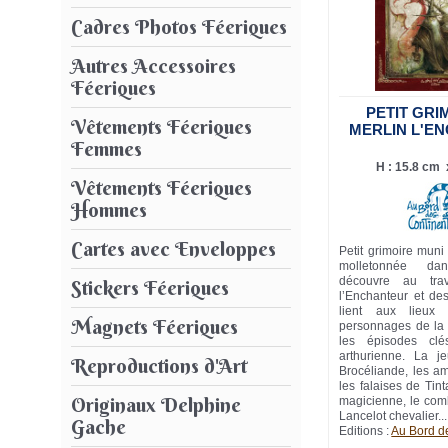
Cadres Photos Féeriques
Autres Accessoires
Féeriques
PETIT GRI
Vêtements Féeriques
MERLIN L'E
Femmes
H : 15.8 cm x
Vêtements Féeriques
Hommes
Cartes avec Enveloppes
Petit grimoire muni
molletonnée da
découvre au tra
Stickers Féeriques
l’Enchanteur et des
lient aux lieux
Magnets Féeriques
personnages de la 
les épisodes cl
arthurienne. La je
Reproductions d'Art
Brocéliande, les a
les falaises de Tin
Originaux Delphine
magicienne, le com
Lancelot chevalier...
Gache
Editions :
Au Bord d