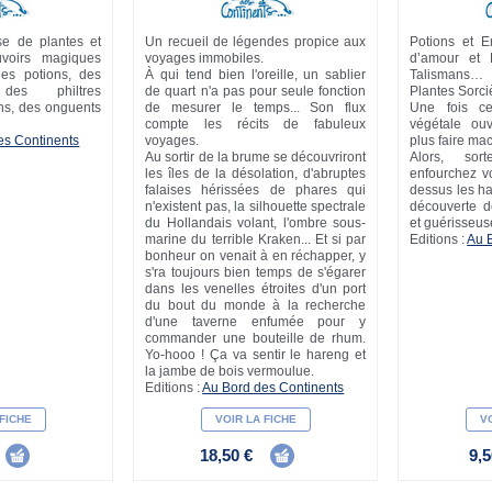
se de plantes et
Un recueil de légendes propice aux
Potions et E
voirs magiques
voyages immobiles.
d’amour et 
des potions, des
À qui tend bien l'oreille, un sablier
Talismans… V
 des philtres
de quart n'a pas pour seule fonction
Plantes Sorciè
ns, des onguents
de mesurer le temps... Son flux
Une fois c
compte les récits de fabuleux
végétale ou
es Continents
voyages.
plus faire mac
Au sortir de la brume se découvriront
Alors, sor
les îles de la désolation, d'abruptes
enfourchez vo
falaises hérissées de phares qui
dessus les ha
n'existent pas, la silhouette spectrale
découverte de
du Hollandais volant, l'ombre sous-
et guérisseus
marine du terrible Kraken... Et si par
Editions :
Au 
bonheur on venait à en réchapper, y
s'ra toujours bien temps de s'égarer
dans les venelles étroites d'un port
du bout du monde à la recherche
d'une taverne enfumée pour y
commander une bouteille de rhum.
Yo-hooo ! Ça va sentir le hareng et
la jambe de bois vermoulue.
Editions :
Au Bord des Continents
 FICHE
VOIR LA FICHE
VO
18,50 €
9,5