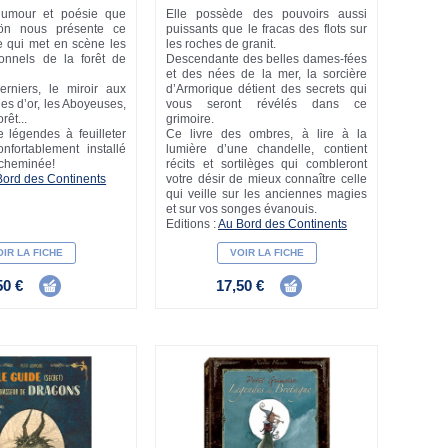
humour et poésie que
Elle possède des pouvoirs aussi
ön nous présente ce
puissants que le fracas des flots sur
e qui met en scène les
les roches de granit.
ionnels de la forêt de
Descendante des belles dames-fées
et des nées de la mer, la sorcière
rniers, le miroir aux
d’Armorique détient des secrets qui
hes d’or, les Aboyeuses,
vous seront révélés dans ce
orêt...
grimoire.
 légendes à feuilleter
Ce livre des ombres, à lire à la
nfortablement installé
lumière d’une chandelle, contient
 cheminée!
récits et sortilèges qui combleront
Bord des Continents
votre désir de mieux connaître celle
qui veille sur les anciennes magies
et sur vos songes évanouis.
Editions :
Au Bord des Continents
IR LA FICHE
VOIR LA FICHE
50 €
17,50 €