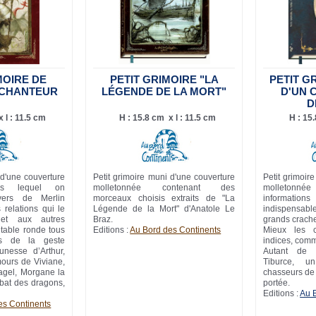
MOIRE DE
PETIT GRIMOIRE "LA
PETIT G
NCHANTEUR
LÉGENDE DE LA MORT"
D'UN 
D
 l : 11.5 cm
H : 15.8 cm x l : 11.5 cm
H : 15
 d'une couverture
Petit grimoire muni d'une couverture
Petit grimoir
ns lequel on
molletonnée contenant des
molletonn
vers de Merlin
morceaux choisis extraits de "
La
informati
 relations qui le
Légende de la Mort"
d'Anatole Le
indispensable
 et aux autres
Braz.
grands crache
table ronde tous
Editions :
Au Bord des Continents
Mieux les c
és de la geste
indices, comm
unesse d’Arthur,
Autant de s
mours de Viviane,
Tiburce, u
tagel, Morgane la
chasseurs de 
bat des dragons,
portée.
Editions :
Au 
es Continents