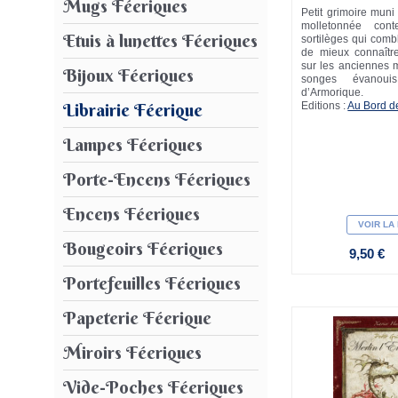
Mugs Féeriques
Petit grimoire muni
molletonnée cont
Etuis à lunettes Féeriques
sortilèges qui combl
de mieux connaître
sur les anciennes 
Bijoux Féeriques
songes évanouis
d’Armorique.
Librairie Féerique
Editions :
Au Bord d
Lampes Féeriques
Porte-Encens Féeriques
Encens Féeriques
VOIR LA
Bougeoirs Féeriques
9,50 €
Portefeuilles Féeriques
Papeterie Féerique
Miroirs Féeriques
Vide-Poches Féeriques