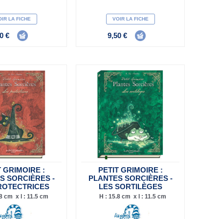
IR LA FICHE
VOIR LA FICHE
0 €
9,50 €
T GRIMOIRE :
PETIT GRIMOIRE :
S SORCIÈRES -
PLANTES SORCIÈRES -
ROTECTRICES
LES SORTILÈGES
.8 cm x l : 11.5 cm
H : 15.8 cm x l : 11.5 cm