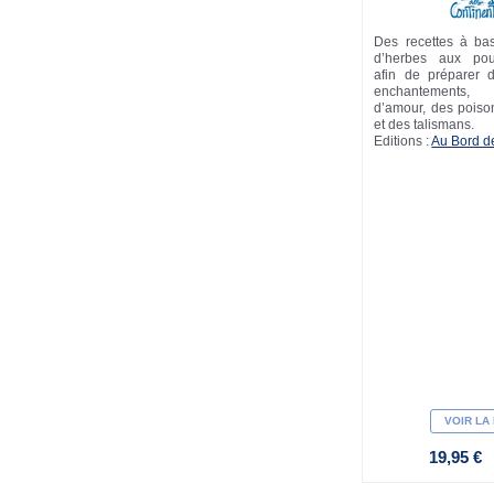
Des recettes à ba
d’herbes aux pou
afin de préparer 
enchantements,
d’amour, des poiso
et des talismans.
Editions :
Au Bord d
VOIR LA
19,95 €