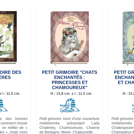
MOIRE DES
PETIT GRIMOIRE "CHATS
PETIT G
ÈRES
ENCHANTÉS :
ENCHANT
PRINCESSES ET
ET CH
CHAMOUREUX"
 l : 11.5 cm
H : 15.8 cm x l : 11.5 cm
H : 15
re des bonnes
Petit grimoire muni d'une couverture
Petit grimoir
 comment choisir
molletonnée présentant Lady
molleton
il se méfier de «
Chaterley, Chamoureuse, Channe
Chakespear
es », chats noirs
de Bretagne, Marie- Chatounette…
Chamadéus M