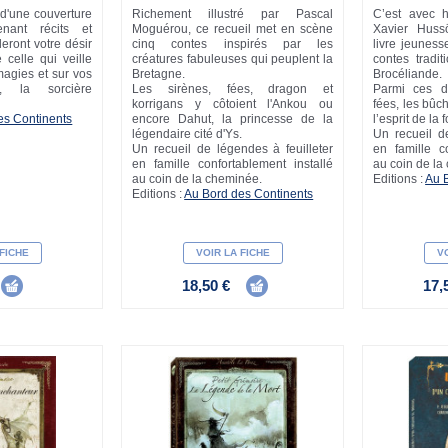
 d'une couverture
Richement illustré par Pascal
C’est avec 
enant récits et
Moguérou, ce recueil met en scène
Xavier Huss
eront votre désir
cinq contes inspirés par les
livre jeuness
 celle qui veille
créatures fabuleuses qui peuplent la
contes tradit
magies et sur vos
Bretagne.
Brocéliande.
, la sorcière
Les sirènes, fées, dragon et
Parmi ces de
korrigans y côtoient l'Ankou ou
fées, les bûc
es Continents
encore Dahut, la princesse de la
l’esprit de la f
légendaire cité d'Ys.
Un recueil de
Un recueil de légendes à feuilleter
en famille co
en famille confortablement installé
au coin de la
au coin de la cheminée.
Editions :
Au 
Editions :
Au Bord des Continents
 FICHE
VOIR LA FICHE
VO
18,50 €
17,