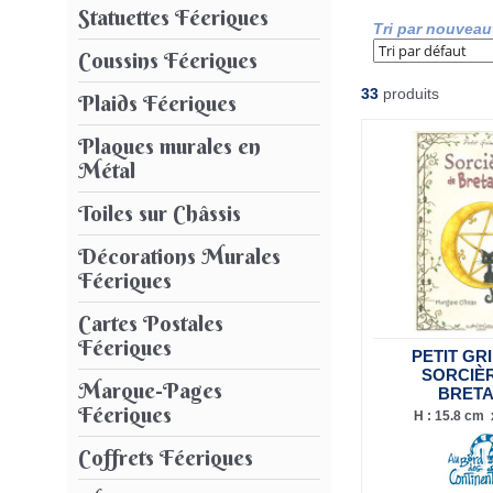
Statuettes Féeriques
Tri par nouveau
Coussins Féeriques
33
produits
Plaids Féeriques
Plaques murales en
Métal
Toiles sur Châssis
Décorations Murales
Féeriques
Cartes Postales
Féeriques
PETIT GR
SORCIÈ
Marque-Pages
BRET
Féeriques
H : 15.8 cm x
Coffrets Féeriques