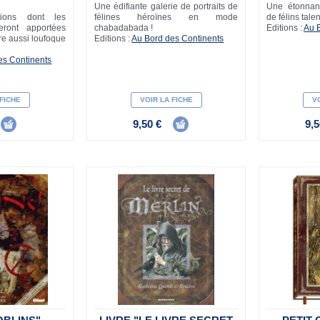
Une édifiante galerie de portraits de
Une étonnant
ions dont les
félines héroïnes en mode
de félins tale
ront apportées
chabadabada !
Editions :
Au 
re aussi loufoque
Editions :
Au Bord des Continents
es Continents
 FICHE
VOIR LA FICHE
VO
9,50 €
9,5