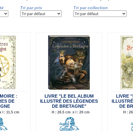
té
Tri par prix
Tri par collection
IMOIRE :
LIVRE "LE BEL ALBUM
LIVRE 
RES DE
ILLUSTRÉ DES LÉGENDES
ILLUSTR
AGNE
DE BRETAGNE"
DE B
 l : 11.5 cm
H : 26.5 cm x l : 20 cm
H : 26