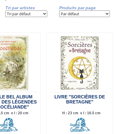
Tri par artistes
Produits par page
"LE BEL ALBUM
LIVRE "SORCIÈRES DE
É DES LÉGENDES
BRETAGNE"
ROCÉLIANDE"
.5 cm x l : 20 cm
H : 23 cm x l : 16.5 cm