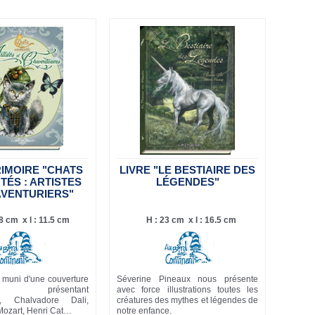
RIMOIRE "CHATS
LIVRE "LE BESTIAIRE DES
ÉS : ARTISTES
LÉGENDES"
AVENTURIERS"
.8 cm x l : 11.5 cm
H : 23 cm x l : 16.5 cm
e muni d'une couverture
Séverine Pineaux nous présente
née présentant
avec force illustrations toutes les
e, Chalvadore Dali,
créatures des mythes et légendes de
ozart, Henri Cat…
notre enfance.