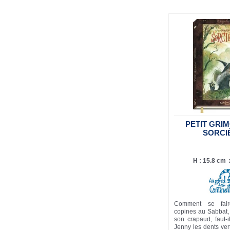
PETIT GRI
SORCI
H : 15.8 cm x
Comment se fai
copines au Sabbat,
son crapaud, faut-
Jenny les dents vert