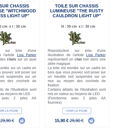
 SUR CHASSIS
TOILE SUR CHASSIS
SE "WITCHWOOD
LUMINEUSE "THE RUSTY
SS LIGHT UP"
CAULDRON LIGHT UP"
0 cm x l : 30 cm
H : 30 cm x l : 30 cm
on sur toile d'une
Reproduction sur toile d'une
e l'artiste
Lisa Parker
illustration de l'artiste
Lisa Parker
 des
chats
sur un quai
représentant un
chat
noir dans une
allée magique.
montée sur un cadre en
La toile est montée sur un cadre en
 pouvez soit poser sur
bois que vous pouvez soit poser sur
oit suspendre sur un
un meuble soit suspendre sur un
en des crochets de
mur au moyen des crochets de
fixation.
ls de l'illustration sont
Certains détails de l'illustration sont
r au moyens de LED.
mis en valeur au moyens de LED.
e avec 2 piles AA
(Fonctionne avec 2 piles AA
fournies)
IR LA FICHE
VOIR LA FICHE
€
29,90 €
15,90 €
29,90 €