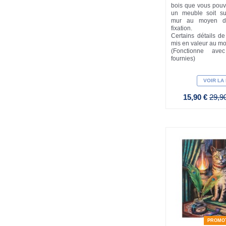
bois que vous pouv
un meuble soit s
mur au moyen de
fixation.
Certains détails de l
mis en valeur au m
(Fonctionne av
fournies)
VOIR LA
15,90 €
29,9
PROMO