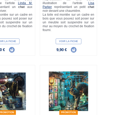
 de l'artiste
Linda M.
illustration de l'artiste
Lisa
sentant un
chat
aux
Parker
représentant un petit
chat
hiver.
noir devant une chaumière.
montée sur un cadre en
La toile est montée sur un cadre en
 pouvez soit poser sur
bois que vous pouvez soit poser sur
oit suspendre sur un
un meuble soit suspendre sur un
du crochet de fixation
mur au moyen du crochet de fixation
fourni.
IR LA FICHE
VOIR LA FICHE
0 €
9,90 €
PROMOTION
PROMOTION