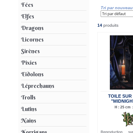
Fées
Tri par nouveau
Elfes
14
produits
Dragons
Licornes
Sirènes
Pixies
Eidolons
Léprechauns
TOILE SUR
Trolls
"MIDNIGH
H : 25 cm x
Lutins
Nains
Korrigans
Reproduction su