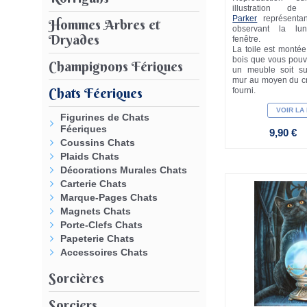
illustration de
Parker
représent
Hommes Arbres et
observant la lu
Dryades
fenêtre.
La toile est monté
bois que vous pouv
Champignons Fériques
un meuble soit s
mur au moyen du cr
Chats Féeriques
fourni.
VOIR LA
Figurines de Chats
Féeriques
9,90 €
Coussins Chats
Plaids Chats
Décorations Murales Chats
Carterie Chats
Marque-Pages Chats
Magnets Chats
Porte-Clefs Chats
Papeterie Chats
Accessoires Chats
Sorcières
Sorciers