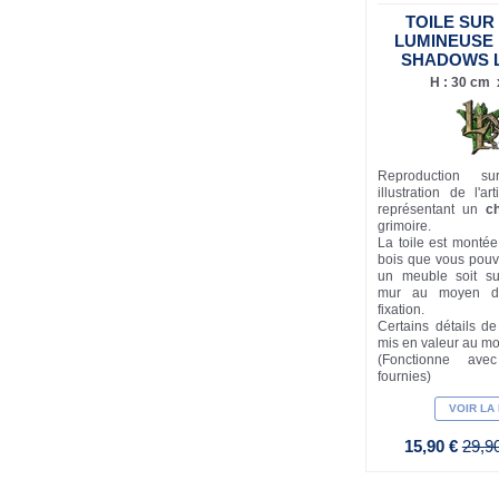
TOILE SUR
LUMINEUSE
SHADOWS L
H : 30 cm x
Reproduction su
illustration de l'ar
représentant un
c
grimoire.
La toile est monté
bois que vous pouv
un meuble soit s
mur au moyen de
fixation.
Certains détails de l
mis en valeur au m
(Fonctionne av
fournies)
VOIR LA
15,90 €
29,9