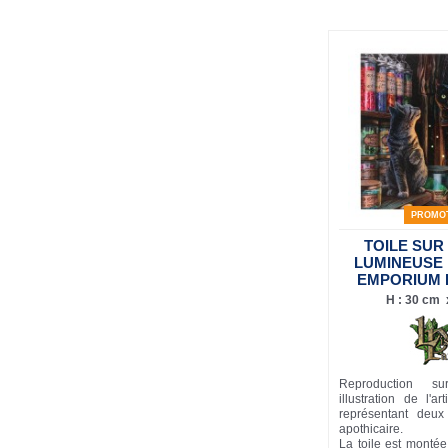
PROMO
TOILE SUR
LUMINEUSE
EMPORIUM 
H : 30 cm x
Reproduction su
illustration de l'ar
représentant deu
apothicaire.
La toile est monté