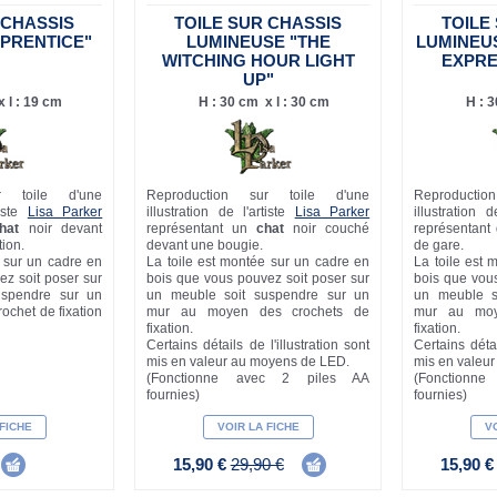
 CHASSIS
TOILE SUR CHASSIS
TOILE
PPRENTICE"
LUMINEUSE "THE
LUMINEU
WITCHING HOUR LIGHT
EXPRE
UP"
 l : 19 cm
H : 30 cm x l : 30 cm
H : 3
r toile d'une
Reproduction sur toile d'une
Reproducti
tiste
Lisa Parker
illustration de l'artiste
Lisa Parker
illustration d
hat
noir devant
représentant un
chat
noir couché
représentant
tion.
devant une bougie.
de gare.
e sur un cadre en
La toile est montée sur un cadre en
La toile est 
ez soit poser sur
bois que vous pouvez soit poser sur
bois que vous
uspendre sur un
un meuble soit suspendre sur un
un meuble s
ochet de fixation
mur au moyen des crochets de
mur au moy
fixation.
fixation.
Certains détails de l'illustration sont
Certains détai
mis en valeur au moyens de LED.
mis en valeu
(Fonctionne avec 2 piles AA
(Fonctionn
fournies)
fournies)
 FICHE
VOIR LA FICHE
VO
15,90 €
29,90 €
15,90 