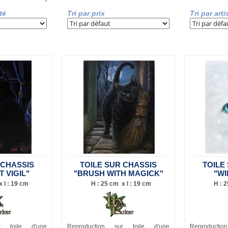
té
Tri par prix
Tri par arti
 CHASSIS
TOILE SUR CHASSIS
TOILE
T VIGIL"
"BRUSH WITH MAGICK"
"WI
 l : 19 cm
H : 25 cm x l : 19 cm
H : 2
r toile d'une
Reproduction sur toile d'une
Reproducti