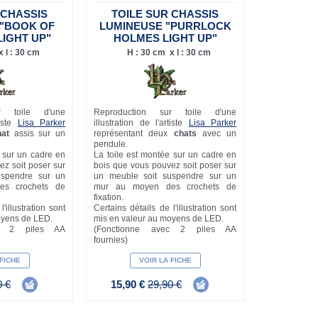
 CHASSIS
TOILE SUR CHASSIS
 "BOOK OF
LUMINEUSE "PURRLOCK
IGHT UP"
HOLMES LIGHT UP"
 l : 30 cm
H : 30 cm x l : 30 cm
r toile d'une
Reproduction sur toile d'une
tiste
Lisa Parker
illustration de l'artiste
Lisa Parker
hat
assis sur un
représentant deux
chats
avec un
pendule.
e sur un cadre en
La toile est montée sur un cadre en
ez soit poser sur
bois que vous pouvez soit poser sur
uspendre sur un
un meuble soit suspendre sur un
s crochets de
mur au moyen des crochets de
fixation.
'illustration sont
Certains détails de l'illustration sont
oyens de LED.
mis en valeur au moyens de LED.
ec 2 piles AA
(Fonctionne avec 2 piles AA
fournies)
 FICHE
VOIR LA FICHE
0 €
15,90 €
29,90 €