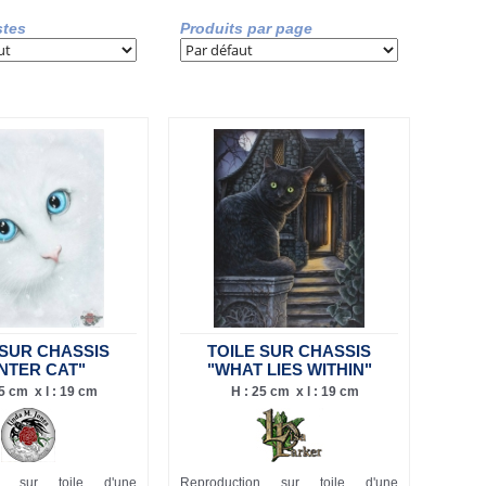
stes
Produits par page
 SUR CHASSIS
TOILE SUR CHASSIS
NTER CAT"
"WHAT LIES WITHIN"
5 cm x l : 19 cm
H : 25 cm x l : 19 cm
on sur toile d'une
Reproduction sur toile d'une