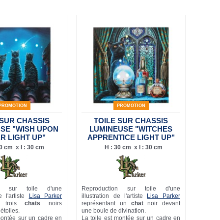
PROMOTION
PROMOTION
 SUR CHASSIS
TOILE SUR CHASSIS
SE "WISH UPON
LUMINEUSE "WITCHES
AR LIGHT UP"
APPRENTICE LIGHT UP"
0 cm x l : 30 cm
H : 30 cm x l : 30 cm
on sur toile d'une
Reproduction sur toile d'une
e l'artiste
Lisa Parker
illustration de l'artiste
Lisa Parker
nt trois
chats
noirs
représentant un
chat
noir devant
étoiles.
une boule de divination.
montée sur un cadre en
La toile est montée sur un cadre en