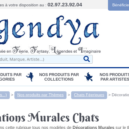
02.97.23.92.04
 à votre disposition au :
Bénéfici
DUITS PAR
NOS PRODUITS PAR
NOS PRODUIT
GORIES
COLLECTIONS
PAR ARTISTE
...)
>
Nos produits par Thèmes
>
Chats Féeriques
>
Décorati
tions Murales Chats
ns cette rubrique tous nos modèles de
Décorations Murales
sur le