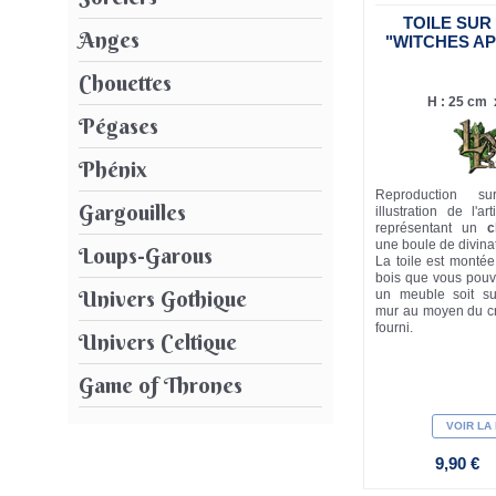
TOILE SUR
Anges
"WITCHES A
Chouettes
H : 25 cm x
Pégases
Phénix
Reproduction su
Gargouilles
illustration de l'ar
représentant un
c
une boule de divina
Loups-Garous
La toile est monté
bois que vous pouv
Univers Gothique
un meuble soit s
mur au moyen du cr
fourni.
Univers Celtique
Game of Thrones
VOIR LA
9,90 €