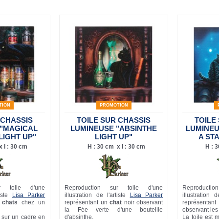
TION
PROMOTION
 CHASSIS
TOILE SUR CHASSIS
TOILE
 "MAGICAL
LUMINEUSE "ABSINTHE
LUMINEU
LIGHT UP"
LIGHT UP"
A ST
 l : 30 cm
H : 30 cm x l : 30 cm
H : 3
r toile d'une
Reproduction sur toile d'une
Reproducti
tiste
Lisa Parker
illustration de l'artiste
Lisa Parker
illustration d
x
chats
chez un
représentant un
chat
noir observant
représenta
la Fée verte d'une bouteille
observant les 
e sur un cadre en
d'absinthe.
La toile est 