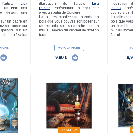
 l'artiste
Lisa
illustration de l'artiste
Lisa
illustration
ant un
chat
noir
Parker
représentant un
chat
noir
Jones
repré
ne devant une
avec un balai de Sorcière.
couleurs de l'
La toile est montée sur un cadre en
La toile est 
e sur un cadre en
bois que vous pouvez soit poser sur
bois que vous
ez soit poser sur
un meuble soit suspendre sur un
un meuble s
uspendre sur un
mur au moyen du crochet de fixation
mur au moyen 
ochet de fixation
fourni.
fourni.
 FICHE
VOIR LA FICHE
VO
9,90 €
9,9
PROMOTION