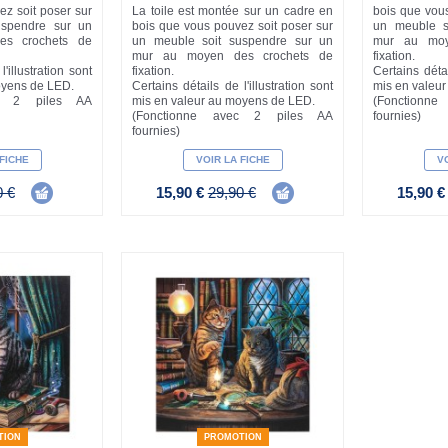
ez soit poser sur
La toile est montée sur un cadre en
bois que vous
uspendre sur un
bois que vous pouvez soit poser sur
un meuble s
s crochets de
un meuble soit suspendre sur un
mur au moy
mur au moyen des crochets de
fixation.
'illustration sont
fixation.
Certains détai
oyens de LED.
Certains détails de l'illustration sont
mis en valeu
ec 2 piles AA
mis en valeur au moyens de LED.
(Fonctionn
(Fonctionne avec 2 piles AA
fournies)
fournies)
 FICHE
VOIR LA FICHE
VO
0 €
15,90 €
29,90 €
15,90 
TION
PROMOTION