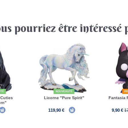
us pourriez être intéressé 
UTÉ
NOUVEAUTÉ
PR
 Cuties
Licorne "Pure Spirit"
Fantasia
orn"
119,90 €
9,90 €
1