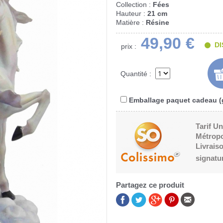
Collection :
Fées
Hauteur :
21 cm
Matière :
Résine
49,90 €
DI
prix :
Quantité :
Emballage paquet cadeau (g
Tarif Un
Métropo
Livraiso
signatu
Partagez ce produit