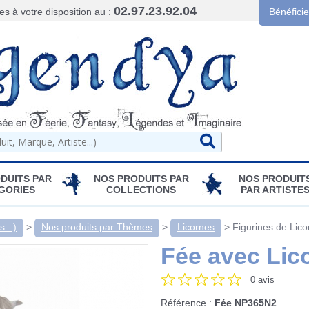
02.97.23.92.04
 à votre disposition au :
Bénéfici
DUITS PAR
NOS PRODUITS PAR
NOS PRODUIT
GORIES
COLLECTIONS
PAR ARTISTE
...)
>
Nos produits par Thèmes
>
Licornes
>
Figurines de Lico
Fée avec Lic
0 avis
Référence :
Fée NP365N2