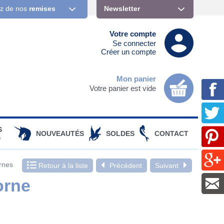
ez de nos
remises
Newsletter
Votre compte
Se connecter
Créer un compte
Mon panier
Votre panier est vide
S
NOUVEAUTÉS
SOLDES
CONTACT
S
rnes
Retour à la liste
Précédent
Suivant
orne