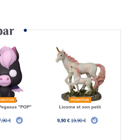
par
OMOTION
PROMOTION
 Pegasus "POP"
Licorne et son petit
7,90 €
9,90 €
19,90 €