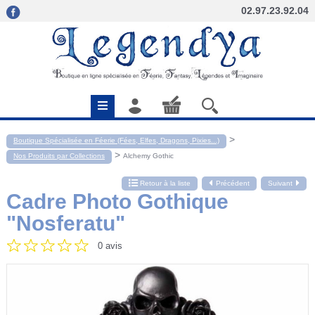
02.97.23.92.04
>
Boutique Spécialisée en Féerie (Fées, Elfes, Dragons, Pixies...)
>
Nos Produits par Collections
Alchemy Gothic
Retour à la liste
Précédent
Suivant
Cadre Photo Gothique
"Nosferatu"
0 avis