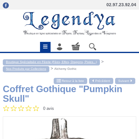
02.97.23.92.04
>
Boutique Spécialisée en Féerie (Fées, Elfes, Dragons, Pixies...)
>
Nos Produits par Collections
Alchemy Gothic
Retour à la liste
Précédent
Suivant
Coffret Gothique "Pumpkin
Skull"
0 avis