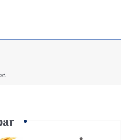
rt.
par