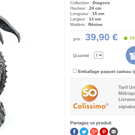
Collection :
Dragons
Hauteur :
24 cm
Longueur :
15 cm
Largeur :
13 cm
Matière :
Résine
39,90 €
DI
prix :
Quantité :
Emballage paquet cadeau (g
Tarif Un
Métropo
Livraiso
signatu
Partagez ce produit