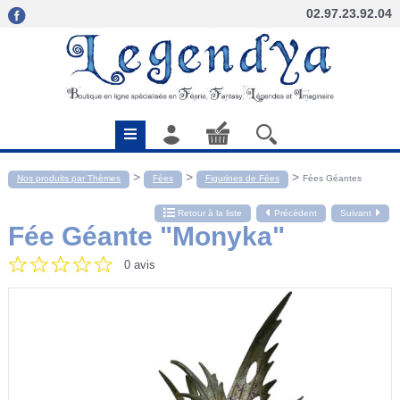
02.97.23.92.04
>
>
>
Nos produits par Thèmes
Fées
Figurines de Fées
Fées Géantes
Retour à la liste
Précédent
Suivant
Fée Géante "Monyka"
0 avis