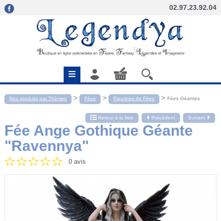
02.97.23.92.04
>
>
>
Nos produits par Thèmes
Fées
Figurines de Fées
Fées Géantes
Retour à la liste
Précédent
Suivant
Fée Ange Gothique Géante
"Ravennya"
0 avis