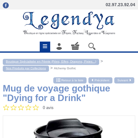
02.97.23.92.04
>
Boutique Spécialisée en Féerie (Fées, Elfes, Dragons, Pixies...)
>
Nos Produits par Collections
Alchemy Gothic
Retour à la liste
Précédent
Suivant
Mug de voyage gothique
"Dying for a Drink"
0 avis