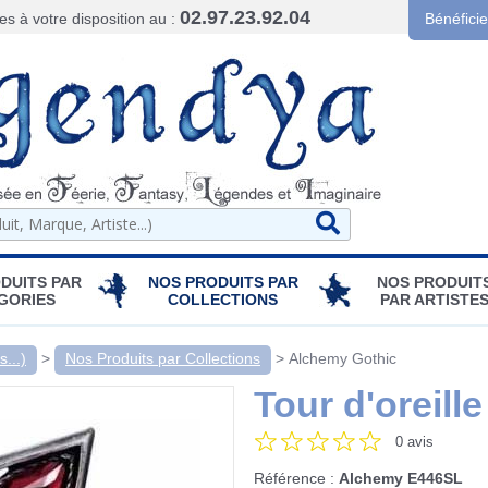
02.97.23.92.04
 à votre disposition au :
Bénéfici
DUITS PAR
NOS PRODUITS PAR
NOS PRODUIT
GORIES
COLLECTIONS
PAR ARTISTE
...)
>
Nos Produits par Collections
>
Alchemy Gothic
Tour d'oreill
0 avis
Référence :
Alchemy E446SL