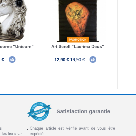
PROMOTION
icorne "Unicorn"
Art Scroll "Lacrima Deus"
 €
12,90 €
19,90 €
Satisfaction garantie
ns
Chaque article est vérifié avant de vous être
 les liens ci-
expédié