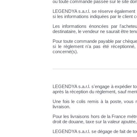
ou toute commande passée sur le site dont 
LEGENDYA s.a.r.l. se réserve également le
si les informations indiquées par le client c
Les informations énoncées par l'achete
destinataire, le vendeur ne saurait être tenu
Pour toute commande payable par chèque, v
si le règlement n'a pas été réceptionné
concerné(s).
LEGENDYA s.a.r.l. s'engage à expédier to
après la réception du règlement, sauf ment
Une fois le colis remis à la poste, vous 
livraison.
Pour les livraisons hors de la France métro
droit de douane, taxe sur la valeur ajouté
LEGENDYA s.a.r.l. se dégage de fait de toute