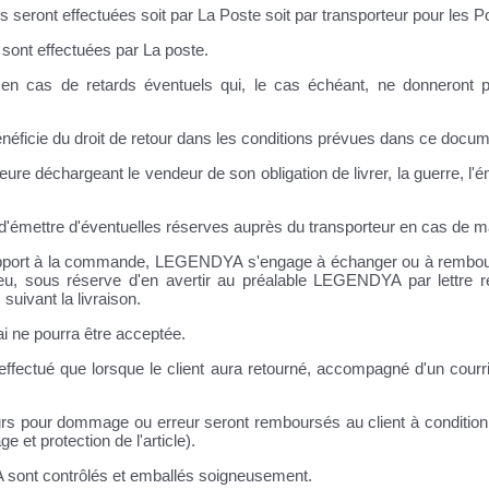
s seront effectuées soit par La Poste soit par transporteur pour les Po
s sont effectuées par La poste.
en cas de retards éventuels qui, le cas échéant, ne donneront pa
néficie du droit de retour dans les conditions prévues dans ce docum
 déchargeant le vendeur de son obligation de livrer, la guerre, l'ém
fin d'émettre d'éventuelles réserves auprès du transporteur en cas de
 rapport à la commande, LEGENDYA s'engage à échanger ou à rembours
 a lieu, sous réserve d'en avertir au préalable LEGENDYA par let
suivant la livraison.
i ne pourra être acceptée.
ectué que lorsque le client aura retourné, accompagné d'un courrier,
ours pour dommage ou erreur seront remboursés au client à condition
e et protection de l'article).
sont contrôlés et emballés soigneusement.