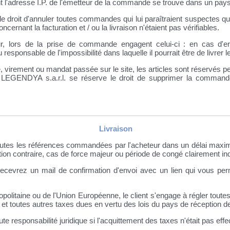
l'adresse I.P. de l'émetteur de la commande se trouve dans un pays n
 droit d'annuler toutes commandes qui lui paraîtraient suspectes q
oncernant la facturation et / ou la livraison n'étaient pas vérifiables.
ur, lors de la prise de commande engagent celui-ci : en cas d'er
 responsable de l'impossibilité dans laquelle il pourrait être de livrer le
irement ou mandat passée sur le site, les articles sont réservés pen
, LEGENDYA s.a.r.l. se réserve le droit de supprimer la commande 
Livraison
utes les références commandées par l'acheteur dans un délai maxi
ion contraire, cas de force majeur ou période de congé clairement indi
recevrez un mail de confirmation d'envoi avec un lien qui vous per
politaine ou de l'Union Européenne, le client s'engage à régler toutes
e, et toutes autres taxes dues en vertu des lois du pays de réception
 responsabilité juridique si l'acquittement des taxes n'était pas effec