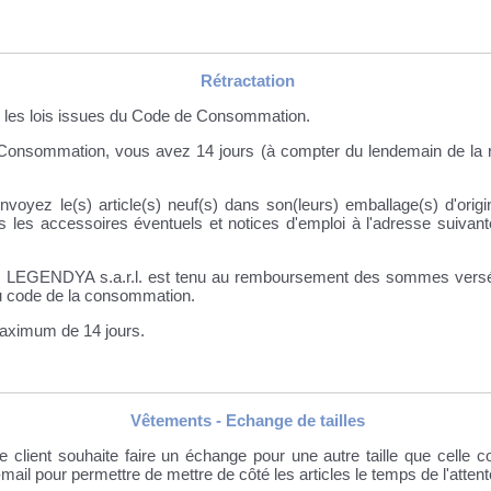
Rétractation
r les lois issues du Code de Consommation.
 Consommation, vous avez 14 jours (à compter du lendemain de la ré
yez le(s) article(s) neuf(s) dans son(leurs) emballage(s) d'origi
ous les accessoires éventuels et notices d'emploi à l'adresse suiva
on, LEGENDYA s.a.r.l. est tenu au remboursement des sommes versées 
du code de la consommation.
aximum de 14 jours.
Vêtements - Echange de tailles
lient souhaite faire un échange pour une autre taille que celle c
il pour permettre de mettre de côté les articles le temps de l'attent