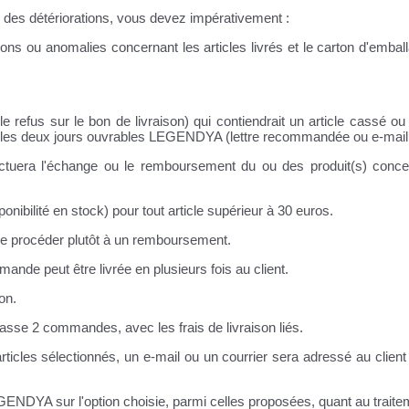
t) des détériorations, vous devez impérativement :
tions ou anomalies concernant les articles livrés et le carton d'emba
r le refus sur le bon de livraison) qui contiendrait un article cassé ou 
ns les deux jours ouvrables LEGENDYA (lettre recommandée ou e-mail
tuera l'échange ou le remboursement du ou des produit(s) concer
nibilité en stock) pour tout article supérieur à 30 euros.
e procéder plutôt à un remboursement.
ande peut être livrée en plusieurs fois au client.
on.
il passe 2 commandes, avec les frais de livraison liés.
articles sélectionnés, un e-mail ou un courrier sera adressé au client
EGENDYA sur l'option choisie, parmi celles proposées, quant au tra