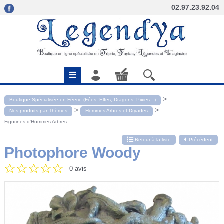
02.97.23.92.04
>
Boutique Spécialisée en Féerie (Fées, Elfes, Dragons, Pixies...)
>
>
Nos produits par Thèmes
Hommes Arbres et Dryades
Figurines d'Hommes Arbres
Retour à la liste
Précédent
Photophore Woody
0 avis