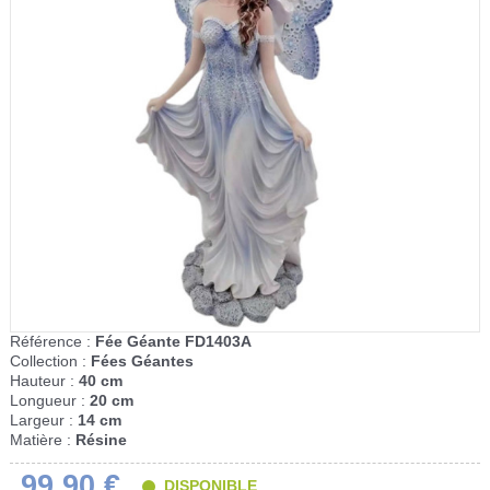
Référence :
Fée Géante FD1403A
Collection :
Fées Géantes
Hauteur :
40 cm
Longueur :
20 cm
Largeur :
14 cm
Matière :
Résine
99,90 €
DISPONIBLE