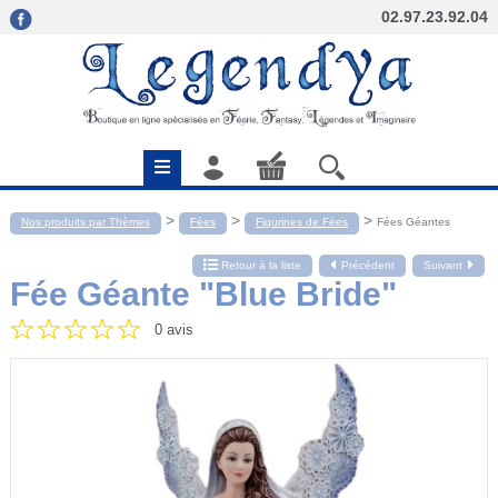
02.97.23.92.04
>
>
>
Nos produits par Thèmes
Fées
Figurines de Fées
Fées Géantes
Retour à la liste
Précédent
Suivant
Fée Géante "Blue Bride"
0 avis