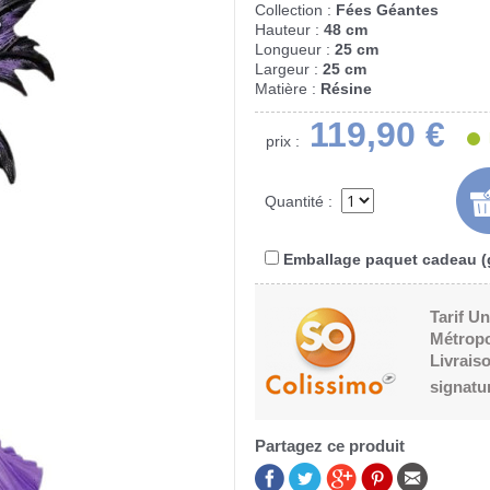
Collection :
Fées Géantes
Hauteur :
48 cm
Longueur :
25 cm
Largeur :
25 cm
Matière :
Résine
119,90 €
prix :
Quantité :
Emballage paquet cadeau (g
Tarif Un
Métropo
Livraiso
signatu
Partagez ce produit