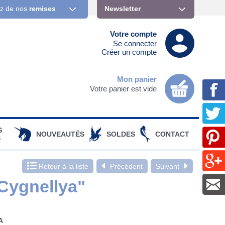
ez de nos
remises
Newsletter
Votre compte
Se connecter
Créer un compte
Mon panier
Votre panier est vide
S
NOUVEAUTÉS
SOLDES
CONTACT
S
Retour à la liste
Précédent
Suivant
Cygnellya"
A