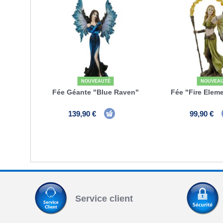
NOUVEAUTÉ
NOUVEA
Fée Géante "Blue Raven"
Fée "Fire Eleme
139,90 €
99,90 €
Service client