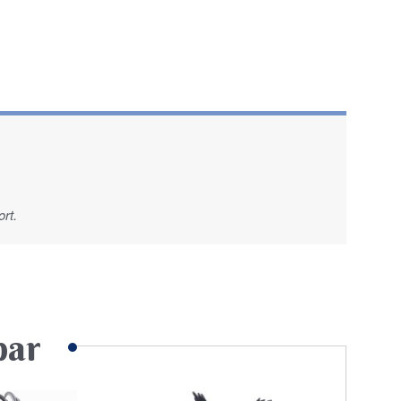
rt.
par